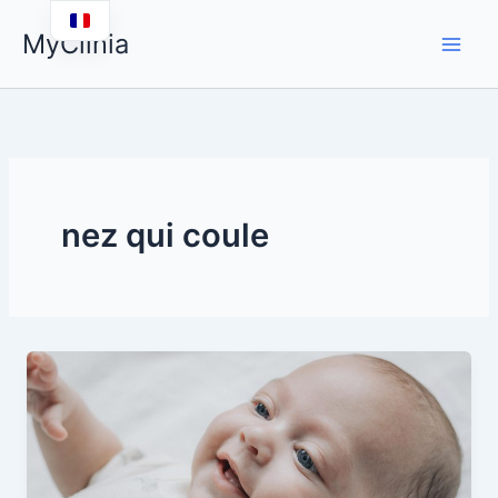
Aller
MyClinia
au
contenu
nez qui coule